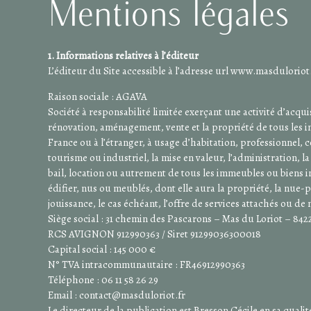
Mentions légales
1. Informations relatives à l’éditeur
L’éditeur du Site accessible à l’adresse url www.masduloriot.f
Raison sociale : AGAVA
Société à responsabilité limitée exerçant une activité d’acqui
rénovation, aménagement, vente et la propriété de tous les 
France ou à l’étranger, à usage d’habitation, professionnel,
tourisme ou industriel, la mise en valeur, l’administration, la
bail, location ou autrement de tous les immeubles ou biens 
édifier, nus ou meublés, dont elle aura la propriété, la nue-p
jouissance, le cas échéant, l’offre de services attachés ou de
Siège social : 31 chemin des Pascarons – Mas du Loriot – 84
RCS AVIGNON 912990363 / Siret 91299036300018
Capital social : 145 000 €
N° TVA intracommunautaire : FR46912990363
Téléphone : 06 11 58 26 29
Email : contact@masduloriot.fr
Le directeur de la publication est Bresson Cécile en sa qual