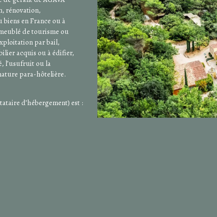
n, rénovation,
u biens en France ou à
, meublé de tourisme ou
exploitation par bail,
lier acquis ou à édifier,
, l’usufruit ou la
 nature para-hôtelière.
tataire d’hébergement) est :